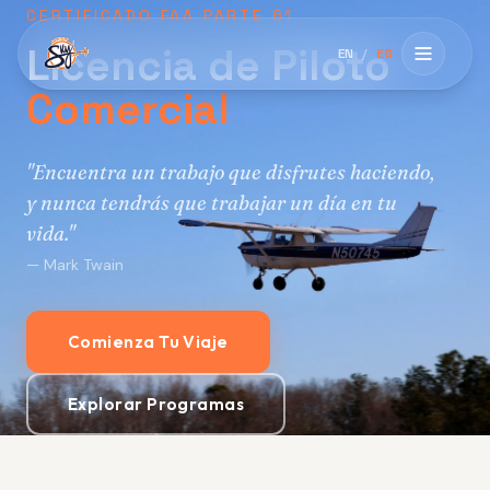
Skip to main content
CERTIFICADO FAA PARTE 61
Licencia de Piloto
EN
/
ES
Abrir m
Comercial
"Encuentra un trabajo que disfrutes haciendo,
y nunca tendrás que trabajar un día en tu
vida."
— Mark Twain
Comienza Tu Viaje
Explorar Programas