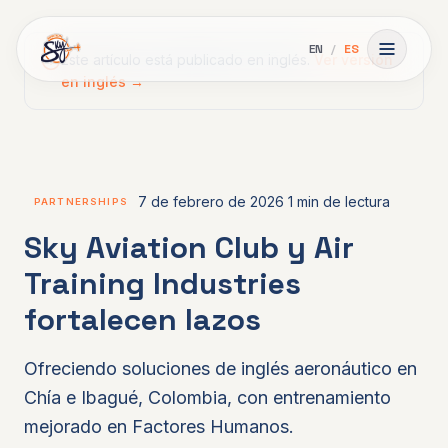
Skip to main content
EN
/
ES
Abrir m
Este artículo está publicado en inglés.
Ver versión
en inglés →
7 de febrero de 2026
1 min de lectura
PARTNERSHIPS
Sky Aviation Club y Air
Training Industries
fortalecen lazos
Ofreciendo soluciones de inglés aeronáutico en
Chía e Ibagué, Colombia, con entrenamiento
mejorado en Factores Humanos.